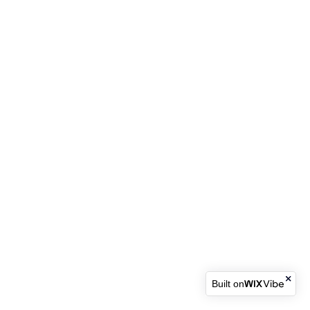
Built on