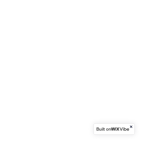
Built on