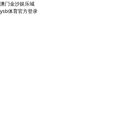
澳门金沙娱乐城
ysb体育官方登录