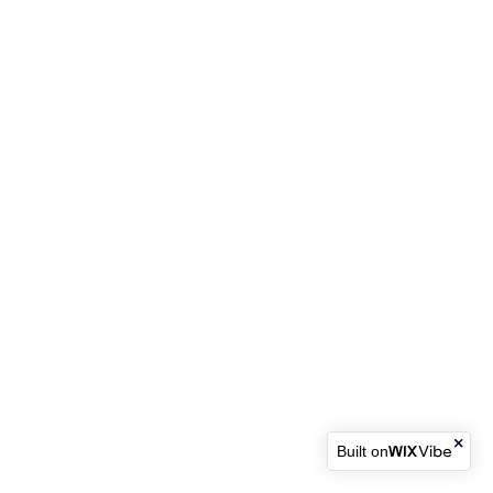
Built on