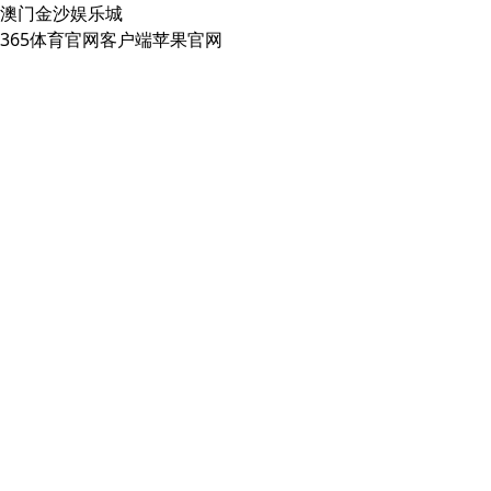
澳门金沙娱乐城
365体育官网客户端苹果官网