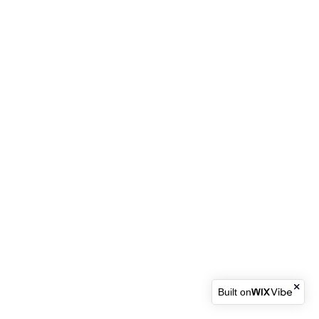
Built on