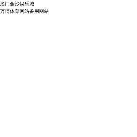
澳门金沙娱乐城
万博体育网站备用网站