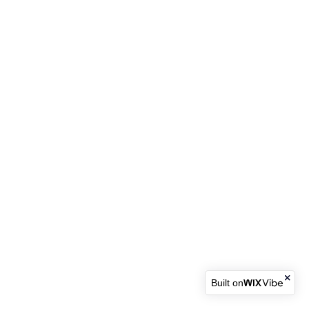
Built on