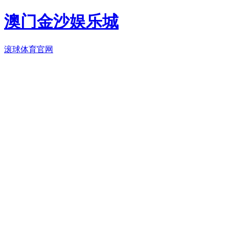
澳门金沙娱乐城
滚球体育官网