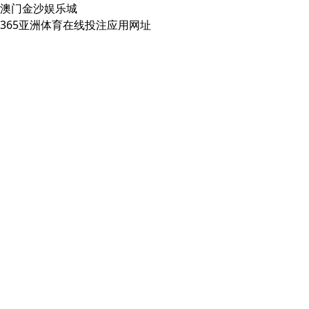
澳门金沙娱乐城
365亚洲体育在线投注应用网址