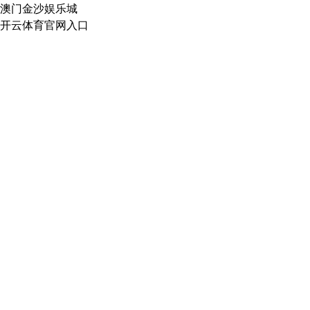
澳门金沙娱乐城
开云体育官网入口