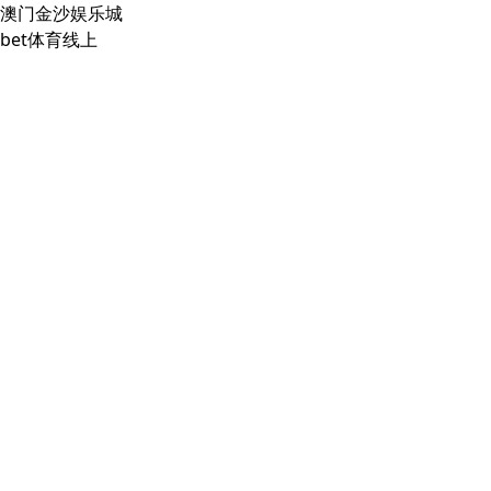
澳门金沙娱乐城
bet体育线上