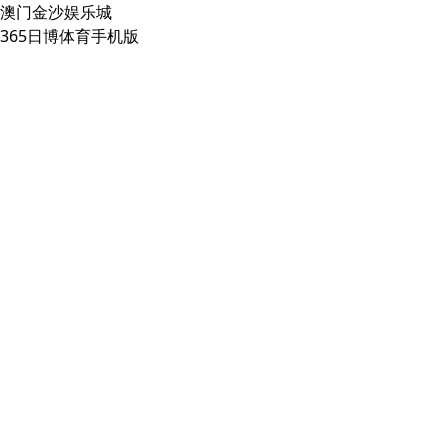
澳门金沙娱乐城
365日博体育手机版