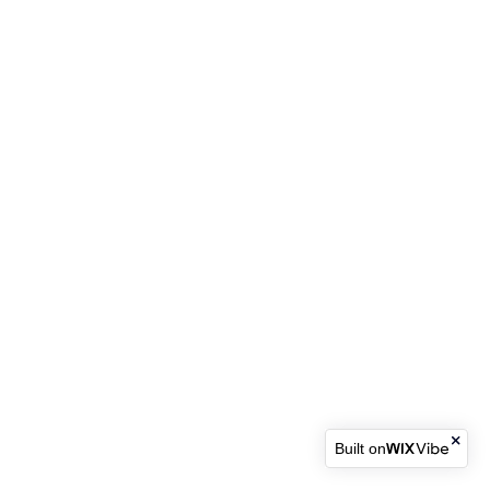
Built on