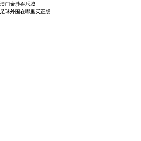
澳门金沙娱乐城
足球外围在哪里买正版