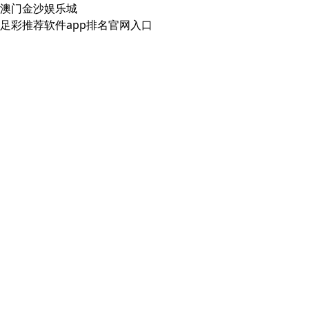
澳门金沙娱乐城
足彩推荐软件app排名官网入口