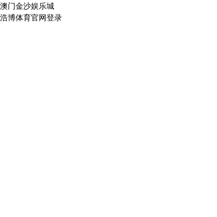
澳门金沙娱乐城
浩博体育官网登录